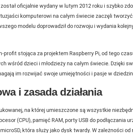
 został oficjalnie wydany w lutym 2012 roku i szybko z
ntuzjaści komputerowi na całym świecie zaczęli tworzyć
zego modelu doprowadził do rozwoju i wydania kolejnych
n-profit stojąca za projektem Raspberry Pi, od tego cz
h wśród dzieci i młodzieży na całym świecie. Dzięki sw
agają im rozwijać swoje umiejętności i pasje w dziedzini
wa i zasada działania
i drukowanej, na której umieszczone są wszystkie niezb
rocesor (CPU), pamięć RAM, porty USB do podłączania u
ę microSD, która służy jako dysk twardy. W zależności o