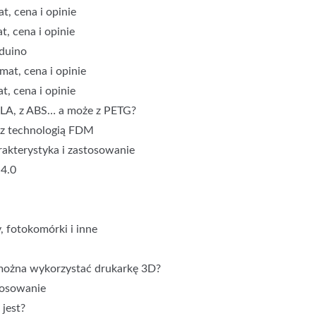
t, cena i opinie
, cena i opinie
rduino
mat, cena i opinie
t, cena i opinie
 PLA, z ABS… a może z PETG?
 z technologią FDM
akterystyka i zastosowanie
 4.0
, fotokomórki i inne
można wykorzystać drukarkę 3D?
stosowanie
 jest?