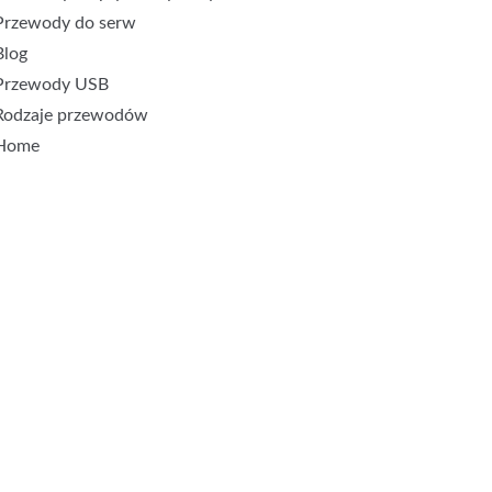
Przewody do serw
Blog
Przewody USB
Rodzaje przewodów
Home