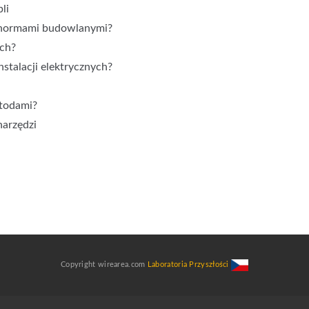
li
 z normami budowlanymi?
ych?
stalacji elektrycznych?
etodami?
arzędzi
Copyright wirearea.com
Laboratoria Przyszłości