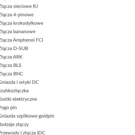
Złącza sieciowe RJ
Złącza 4-pinowe
Złącza krokodylkowe
Złącza bananowe
Złącza Amphenol FCI
Złącza D-SUB
Złącza ARK
Złącza BLS
Złącza BNC
Gniazda i wtyki DC
Szybkozłączka
Kostki elektryczne
Pogo pin
Gniazda szpilkowe goldpin
Rodzaje złączy
Przewody i złącza IDC