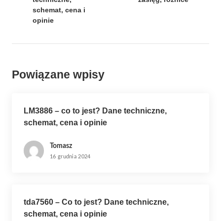
g
schemat, cena i
a
opinie
c
j
a
Powiązane wpisy
w
p
i
LM3886 – co to jest? Dane techniczne,
s
schemat, cena i opinie
u
Tomasz
16 grudnia 2024
tda7560 – Co to jest? Dane techniczne,
schemat, cena i opinie