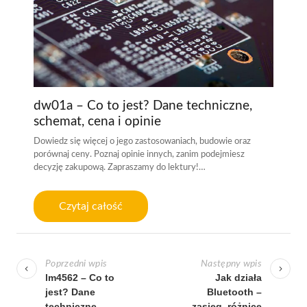
dw01a – Co to jest? Dane techniczne,
schemat, cena i opinie
Dowiedz się więcej o jego zastosowaniach, budowie oraz
porównaj ceny. Poznaj opinie innych, zanim podejmiesz
decyzję zakupową. Zapraszamy do lektury!…
Czytaj całość
N
a
Poprzedni wpis
Następny wpis
w
lm4562 – Co to
Jak działa
jest? Dane
Bluetooth –
i
techniczne,
zasięg, różnice