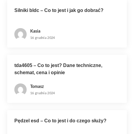
i
Silniki bldc – Co to jest i jak go dobrać?
s
u
Kasia
16 grudnia 2024
tda4605 – Co to jest? Dane techniczne,
schemat, cena i opinie
Tomasz
16 grudnia 2024
Pędzel esd – Co to jest i do czego służy?