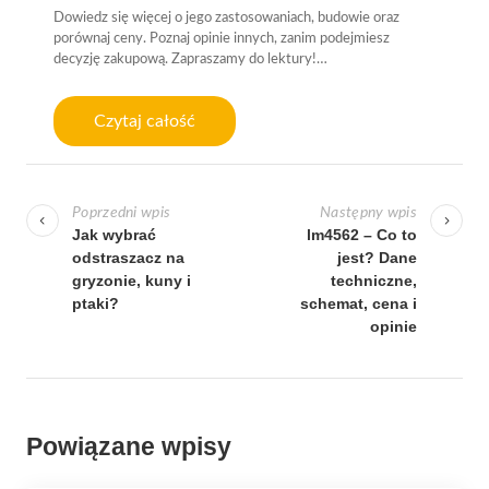
Dowiedz się więcej o jego zastosowaniach, budowie oraz
porównaj ceny. Poznaj opinie innych, zanim podejmiesz
decyzję zakupową. Zapraszamy do lektury!…
Czytaj całość
N
a
Poprzedni wpis
Następny wpis
w
Jak wybrać
lm4562 – Co to
odstraszacz na
jest? Dane
i
gryzonie, kuny i
techniczne,
g
ptaki?
schemat, cena i
a
opinie
c
j
a
Powiązane wpisy
w
p