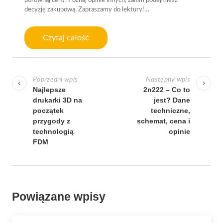
porównaj ceny. Poznaj opinie innych, zanim podejmiesz
decyzję zakupową. Zapraszamy do lektury!…
Czytaj całość
N
a
Poprzedni wpis
Następny wpis
w
Najlepsze
2n222 – Co to
drukarki 3D na
jest? Dane
i
początek
techniczne,
g
przygody z
schemat, cena i
a
technologią
opinie
FDM
c
j
a
w
Powiązane wpisy
p
i