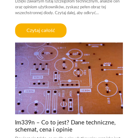
Dzięki zawartym tutaj szczegółom technicznym, analizie cen
oraz opiniom użytkowników, zyskasz pełen obraz tej
wszechstronnej diody. Czytaj dalej, aby odkryć…
Czytaj całość
lm339n – Co to jest? Dane techniczne,
schemat, cena i opinie