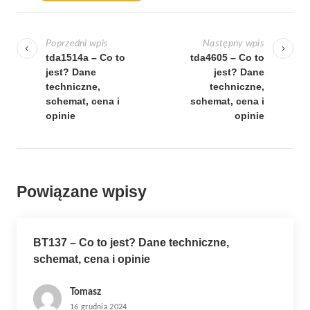
N
a
Poprzedni wpis
Następny wpis
w
tda1514a – Co to
tda4605 – Co to
jest? Dane
jest? Dane
i
techniczne,
techniczne,
g
schemat, cena i
schemat, cena i
a
opinie
opinie
c
j
a
Powiązane wpisy
w
p
i
BT137 – Co to jest? Dane techniczne,
s
schemat, cena i opinie
u
Tomasz
16 grudnia 2024