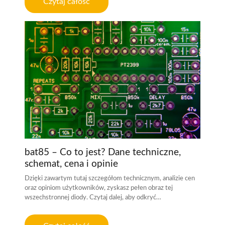
Czytaj całość
bat85 – Co to jest? Dane techniczne,
schemat, cena i opinie
Dzięki zawartym tutaj szczegółom technicznym, analizie cen
oraz opiniom użytkowników, zyskasz pełen obraz tej
wszechstronnej diody. Czytaj dalej, aby odkryć…